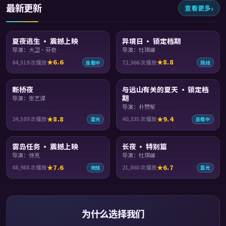
最新更新
查看更多
99:40
99:42
夏夜逃生 · 震撼上映
异境日 · 锁定档期
导演：大卫·芬奇
导演：杜琪峰
6.6
8.8
84,519
次播放
72,366
次播放
连载中
院线
99:40
99:23
断桥夜
与远山有关的夏天 · 锁定档
期
导演：张艺谋
导演：朴赞郁
8.8
9.4
24,589
次播放
40,335
次播放
蓝光
连载中
99:24
99:28
雾岛任务 · 震撼上映
长夜 · 特别篇
导演：徐克
导演：杜琪峰
7.6
6.7
48,988
次播放
21,860
次播放
完结
蓝光
为什么选择我们