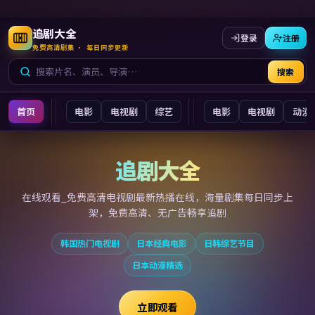
追剧大全
登录
注册
免费高清剧集 · 每日同步更新
搜索
首页
电影
电视剧
综艺
电影
电视剧
动漫
追剧大全
追剧大全
在线观看_免费高清电视剧最新
热播在线，海量剧集每日同步上
架，免费高清、无广告畅享追剧
韩国热门电视剧
日本经典电影
日韩综艺节目
日本动漫精选
立即观看