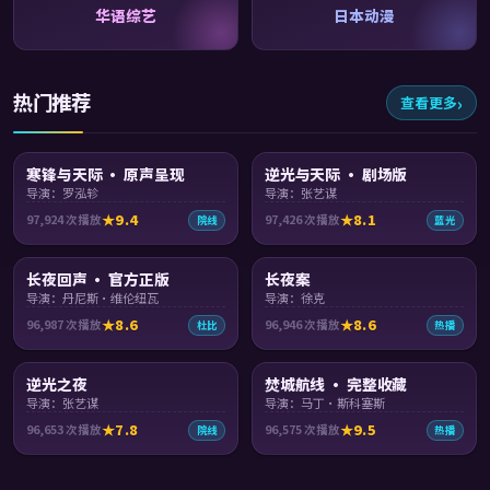
华语综艺
日本动漫
热门推荐
查看更多
99:23
99:37
寒锋与天际 · 原声呈现
逆光与天际 · 剧场版
导演：罗泓轸
导演：张艺谋
9.4
8.1
97,924
次播放
97,426
次播放
院线
蓝光
99:38
99:24
长夜回声 · 官方正版
长夜案
导演：丹尼斯·维伦纽瓦
导演：徐克
8.6
8.6
96,987
次播放
96,946
次播放
杜比
热播
99:55
99:06
逆光之夜
焚城航线 · 完整收藏
导演：张艺谋
导演：马丁·斯科塞斯
7.8
9.5
96,653
次播放
96,575
次播放
院线
热播